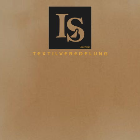
Startseite
Über uns
DTF Druck
Workwear
Stick